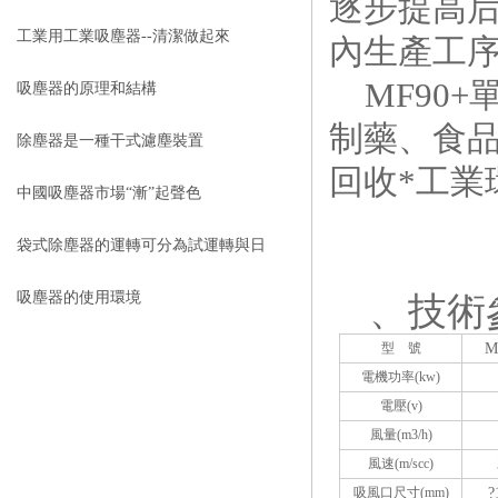
逐步提高
工業用工業吸塵器--清潔做起來
內生產工
MF90+
吸塵器的原理和結構
制藥、食
除塵器是一種干式濾塵裝置
回收*工業
中國吸塵器市場“漸”起聲色
袋式除塵器的運轉可分為試運轉與日
常運轉
吸塵器的使用環境
、技術
型
號
M
電機功率
(kw)
電壓
(v)
風量
(m3/h)
風速
(m/scc)
吸風口尺寸
(mm)
?