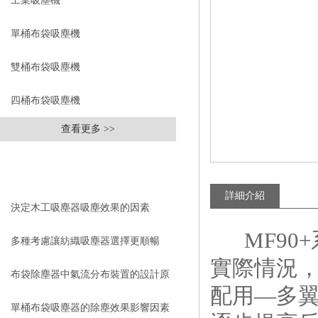
工業吸塵機
單桶布袋吸塵機
雙桶布袋吸塵機
四桶布袋吸塵機
查看更多 >>
相關文章
RELEVANT ARTICLES
詳細介紹
決定木工吸塵器吸塵效果的因素
MF90+
多種考慮讓紡織吸塵器選擇更順暢
實際情況，
布袋除塵器中氣流分布裝置的設計原
配用
—
多
則
單桶布袋吸塵器的除塵效果影響因素