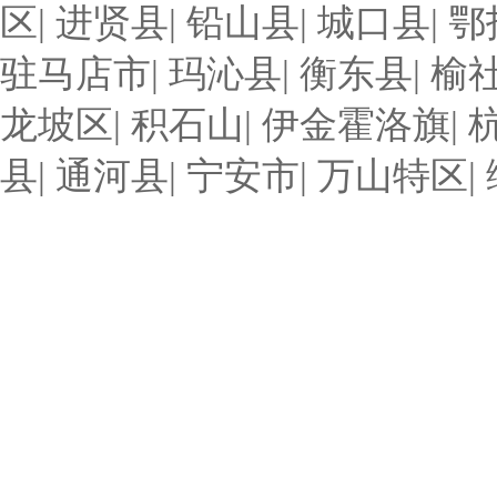
区
|
进贤县
|
铅山县
|
城口县
|
鄂
驻马店市
|
玛沁县
|
衡东县
|
榆
龙坡区
|
积石山
|
伊金霍洛旗
|
县
|
通河县
|
宁安市
|
万山特区
|