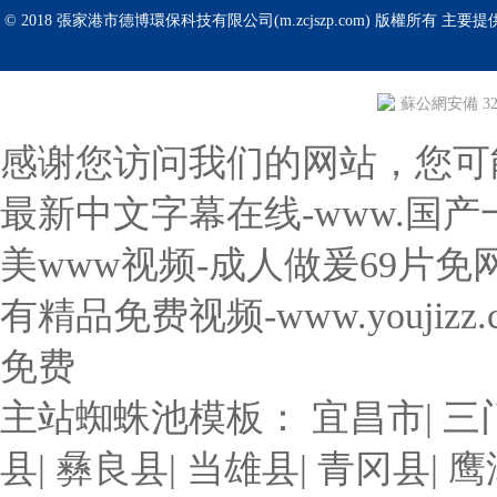
© 2018 張家港市德博環保科技有限公司(m.zcjszp.com) 版權所有 主要提
蘇公網安備 320
感谢您访问我们的网站，您可
最新中文字幕在线-www.国产一
美www视频-成人做爰69片
有精品免费视频-www.youji
免费
主站蜘蛛池模板：
宜昌市
|
三
县
|
彝良县
|
当雄县
|
青冈县
|
鹰