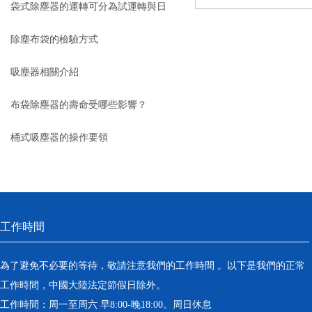
轉
袋式除塵器的運轉可分為試運轉與日
常運轉
除塵布袋的檢驗方式
吸塵器相關介紹
布袋除塵器的壽命受哪些影響？
桶式吸塵器的操作要領
工作時間
為了避免不必要的等待，敬請注意我們的工作時間 。以下是我們的正常
工作時間，中國大陸法定節假日除外。
工作時間：周一至周六 早8:00-晚18:00。周日休息