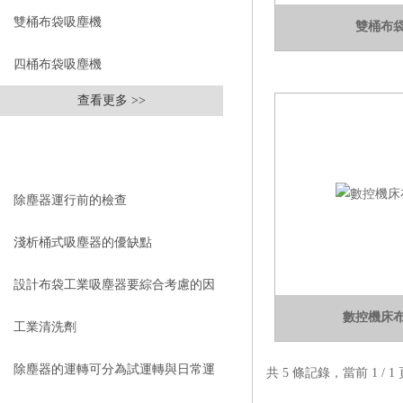
雙桶布袋吸塵機
雙桶布
四桶布袋吸塵機
查看更多 >>
相關文章
RELEVANT ARTICLES
除塵器運行前的檢查
淺析桶式吸塵器的優缺點
設計布袋工業吸塵器要綜合考慮的因
數控機床
素
工業清洗劑
除塵器的運轉可分為試運轉與日常運
共 5 條記錄，當前 1 /