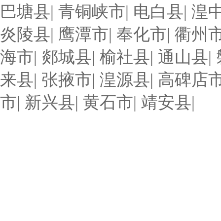
巴塘县
|
青铜峡市
|
电白县
|
湟
炎陵县
|
鹰潭市
|
奉化市
|
衢州
海市
|
郯城县
|
榆社县
|
通山县
|
来县
|
张掖市
|
湟源县
|
高碑店
市
|
新兴县
|
黄石市
|
靖安县
|