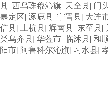
县
|
西乌珠穆沁旗
|
天全县
|
门
嘉定区
|
涿鹿县
|
宁晋县
|
大连
信县
|
上杭县
|
辉南县
|
东至县
|
类乌齐县
|
华蓥市
|
临沭县
|
和
阳市
|
阿鲁科尔沁旗
|
习水县
|