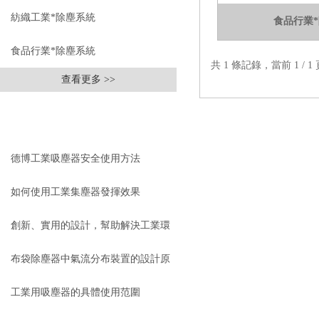
紡織工業*除塵系統
食品行業
食品行業*除塵系統
共 1 條記錄，當前 1 /
查看更多 >>
相關文章
RELEVANT ARTICLES
德博工業吸塵器安全使用方法
如何使用工業集塵器發揮效果
創新、實用的設計，幫助解決工業環
境中的任何吸塵問題—蘇州德博工業
布袋除塵器中氣流分布裝置的設計原
吸塵器
則
工業用吸塵器的具體使用范圍