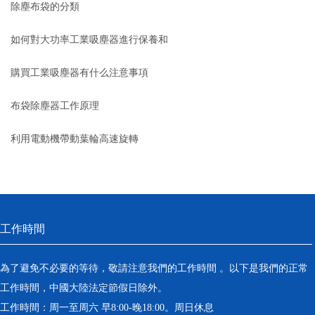
除塵布袋的分類
如何對大功率工業吸塵器進行保養和
維護？
購買工業吸塵器有什么注意事項
布袋除塵器工作原理
利用電動機帶動葉輪高速旋轉
工作時間
為了避免不必要的等待，敬請注意我們的工作時間 。以下是我們的正常
工作時間，中國大陸法定節假日除外。
工作時間：周一至周六 早8:00-晚18:00。周日休息