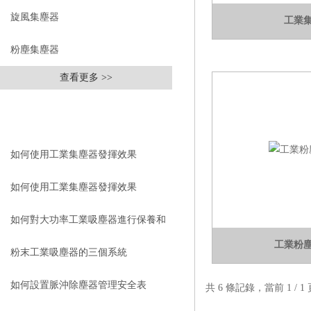
旋風集塵器
工業
粉塵集塵器
查看更多 >>
相關文章
RELEVANT ARTICLES
如何使用工業集塵器發揮效果
如何使用工業集塵器發揮效果
如何對大功率工業吸塵器進行保養和
工業粉
維護？
粉末工業吸塵器的三個系統
如何設置脈沖除塵器管理安全表
共 6 條記錄，當前 1