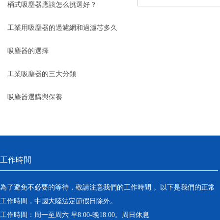
桶式吸塵器應該怎么挑選好？
工業用吸塵器的過濾網和過濾芯多久
更換一次呢？
吸塵器的選擇
工業吸塵器的三大分類
吸塵器選購與保養
工作時間
為了避免不必要的等待，敬請注意我們的工作時間 。以下是我們的正常
工作時間，中國大陸法定節假日除外。
工作時間：周一至周六 早8:00-晚18:00。周日休息